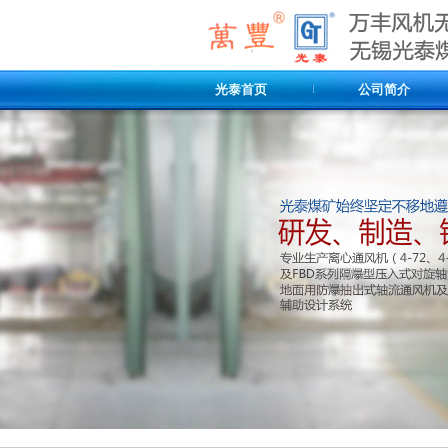
光泰首页
公司简介