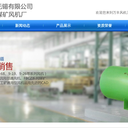
欢迎您来到万丰风机无
新闻动态
产品展示
资质荣誉