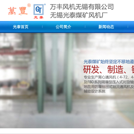
光泰首页
公司简介
新闻动态