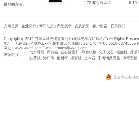
最好的方法。
光泰首页
企业简介
新闻动态
产品展示
资质荣誉
客户留言
联系我们
|
|
|
|
|
|
Copyright ◎ 2012 万丰风机无锡有限公司(无锡光泰煤矿风机厂) All Rights Reserve
地址：无锡惠山区堰桥工业区堰丰路50号 邮编：214170 电话：0510-83745555 传真
网址：www.wxgtfj.com E-mail：sales@wxgtfj.com
动力母线
周转箱
空心活塞杆
蜂窝纸板
化工设备
拉丝机
薄膜
友情链接：
纵剪机
港口吊
配料秤
擦窗机
空冷器
不锈钢反应釜
冷弯型钢
苏公网安备 3202